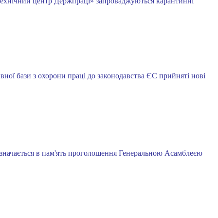
-технічний центр Держпраці» запроваджуються карантинні
ної бази з охорони праці до законодавства ЄС прийняті нові
дзначається в пам'ять проголошення Генеральною Асамблеєю