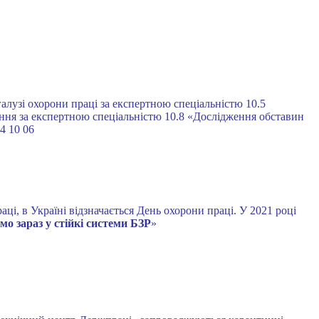
лузі охорони праці за експертною спеціальністю 10.5
ення за експертною спеціальністю 10.8 «Дослідження обставин
4 10 06
ці, в Україні відзначається День охорони праці. У 2021 році
мо зараз у стійкі системи БЗР
»