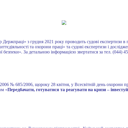
Держпраці» з грудня 2021 року проводить судові експертизи в га
ттєдіяльності та охорони праці» та судові експертизи і дослідж
езпеки». За детальною інформацією звертатися за тел. (044) 45
2006 № 685/2006, щороку 28 квітня, у Всесвітній день охорони пра
ом «
Передбачати, готуватися та реагувати на кризи – інвестуй