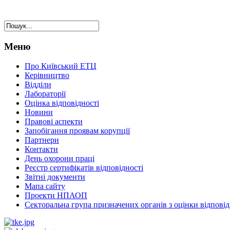
Меню
Про Київський ЕТЦ
Керівництво
Відділи
Лабораторії
Оцінка відповідності
Новини
Правові аспекти
Запобігання проявам корупції
Партнери
Контакти
День охорони праці
Реєстр сертифікатів відповідності
Звітні документи
Мапа сайту
Проекти НПАОП
Секторальна група призначених органів з оцінки відповід