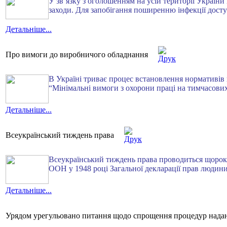
У зв’язку з оголошенням на усій території Украї
заходи. Для запобігання поширенню інфекції дост
Детальніше...
Про вимоги до виробничого обладнання
В Україні триває процес встановлення нормативів 
“Мінімальні вимоги з охорони праці на тимчасови
Детальніше...
Всеукраїнський тиждень права
Всеукраїнський тиждень права проводиться щороку
ООН у 1948 році Загальної декларації прав людини
Детальніше...
Урядом урегульовано питання щодо спрощення процедур надан