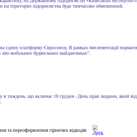
ни карантину, на Державному підприємстві «Київський експертно
уп на територію підприємства буде тимчасово обмеженний.
на єдину платформу Євросоюзу. В рамках імплементації норматив
х або мобільних будівельних майданчиках”.
 в тиждень, що включає 10 грудня - День прав людини, який ві
.
ня та переоформлення гірничих відводів