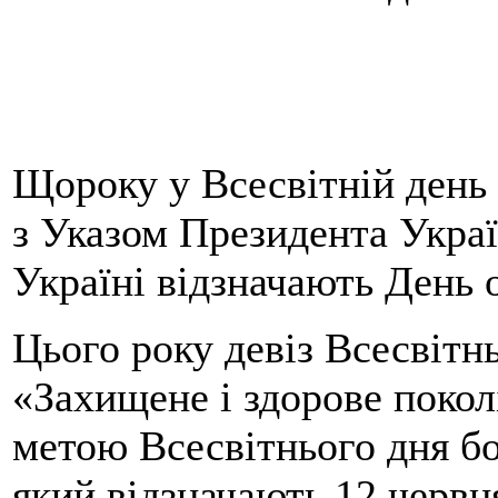
Щороку у Всесвітній день о
з Указом Президента Украї
Україні відзначають День 
Цього року девіз Всесвітн
«Захищене і здорове поколі
метою Всесвітнього дня б
який відзначають 12 червн